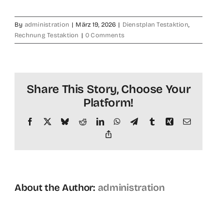
By
administration
|
März 19, 2026
|
Dienstplan Testaktion
,
Rechnung Testaktion
|
0 Comments
Share This Story, Choose Your
Platform!
Facebook
X
Bluesky
Reddit
LinkedIn
WhatsApp
Telegram
Tumblr
Xing
Email
Copy
Link
About the Author:
administration