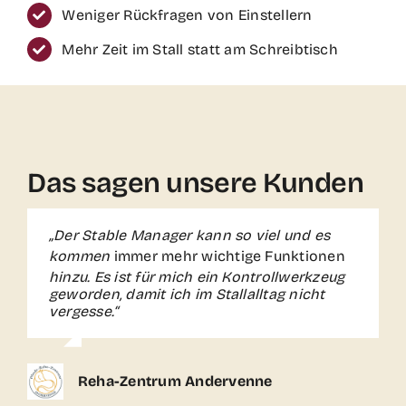
Weniger Rückfragen von Einstellern
Mehr Zeit im Stall statt am Schreibtisch
Das sagen unsere Kunden
„Der Stable Manager kann so viel und es
„Die App hat meine Arbeitszeit erheblich
„Mit dem Stable Manager optimieren wir
„Keine Excel-Tabellen mehr, weniger
reduziert, da alle Vorgänge zentral im
unsere Abläufe spürbar. Die automatische
WhatsApp und alles übersichtlich in einer
kommen
immer mehr wichtige Funktionen
System gebündelt und verarbeitet werden.
App – genau das hat uns gefehlt.“
Abrechnung
spart uns jeden Monat einen
hinzu. Es ist für mich ein Kontrollwerkzeug
Besonders praktisch ist, dass ich sie
geworden, damit ich im Stallalltag nicht
ganzen Arbeitstag
und wiederkehrende
jederzeit griffbereit habe und sofort
vergesse.“
Servicebuchungen laufen endlich ohne
Einträge vornehmen kann.
Eine echte
manuellen Aufwand.“
Offenstall Deluxe
Erleichterung
im Arbeitsalltag.“
Reha-Zentrum Andervenne
Hof Garlebsen